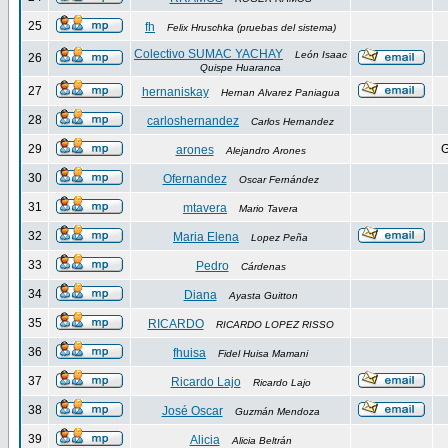
25
fh
Felix Hruschka (pruebas del sistema)
Colectivo SUMAC YACHAY
León Isaac
26
Quispe Huaranca
27
hernaniskay
Hernan Alvarez Paniagua
28
carloshernandez
Carlos Hernandez
29
G
arones
Alejandro Arones
30
Ofernandez
Oscar Fernández
31
mtavera
Mario Tavera
32
Maria Elena
Lopez Peña
33
Pedro
Cárdenas
34
Diana
Ayasta Guitton
35
RICARDO
RICARDO LOPEZ RISSO
36
fhuisa
Fidel Huisa Mamani
37
Ricardo Lajo
Ricardo Lajo
38
José Oscar
Guzmán Mendoza
39
Alicia
Alicia Beltrán