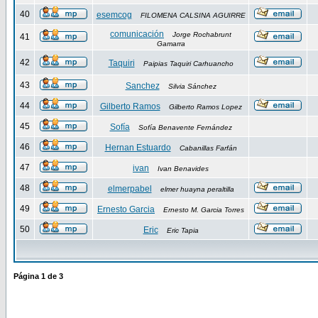
40
esemcog
FILOMENA CALSINA AGUIRRE
comunicación
Jorge Rochabrunt
41
Gamarra
42
Taquiri
Paipias Taquiri Carhuancho
43
Sanchez
Silvia Sánchez
44
Gilberto Ramos
Gilberto Ramos Lopez
45
Sofía
Sofía Benavente Fernández
46
Hernan Estuardo
Cabanillas Farfán
47
ivan
Ivan Benavides
48
elmerpabel
elmer huayna peraltilla
49
Ernesto Garcia
Ernesto M. Garcia Torres
50
Eric
Eric Tapia
Página
1
de
3