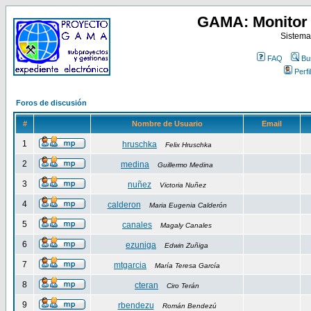
GAMA: Monitor 
Sistema
FAQ
Bu
Perfil
Foros de discusión
#
Nombre de Usuario
Email
1
hruschka
Felix Hruschka
2
medina
Guillermo Medina
3
nuñez
Victoria Nuñez
4
calderon
Maria Eugenia Calderón
5
canales
Magaly Canales
6
ezuniga
Edwin Zuñiga
7
mtgarcia
María Teresa García
8
cteran
Ciro Terán
9
rbendezu
Román Bendezú