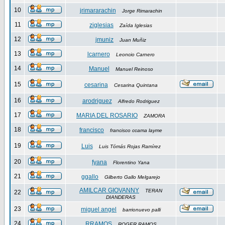
10
jrimararachin
Jorge Rimarachin
11
ziglesias
Zaída Iglesias
12
jmuniz
Juan Muñiz
13
lcarnero
Leoncio Carnero
14
Manuel
Manuel Reinoso
15
cesarina
Cesarina Quintana
16
arodriguez
Alfredo Rodriguez
17
MARIA DEL ROSARIO
ZAMORA
18
francisco
francisco ccama layme
19
Luis
Luis Tómás Rojas Ramírez
20
fyana
Florentino Yana
21
ggallo
Gilberto Gallo Melgarejo
AMILCAR GIOVANNY
TERAN
22
DIANDERAS
23
miguel angel
barrionuevo palli
24
RRAMOS
ROGER RAMOS