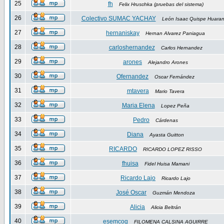
25
fh
Felix Hruschka (pruebas del sistema)
26
Colectivo SUMAC YACHAY
León Isaac Quispe Huara
27
hernaniskay
Hernan Alvarez Paniagua
28
carloshernandez
Carlos Hernandez
29
arones
Alejandro Arones
30
Ofernandez
Oscar Fernández
31
mtavera
Mario Tavera
32
Maria Elena
Lopez Peña
33
Pedro
Cárdenas
34
Diana
Ayasta Guitton
35
RICARDO
RICARDO LOPEZ RISSO
36
fhuisa
Fidel Huisa Mamani
37
Ricardo Lajo
Ricardo Lajo
38
José Oscar
Guzmán Mendoza
39
Alicia
Alicia Beltrán
40
esemcog
FILOMENA CALSINA AGUIRRE