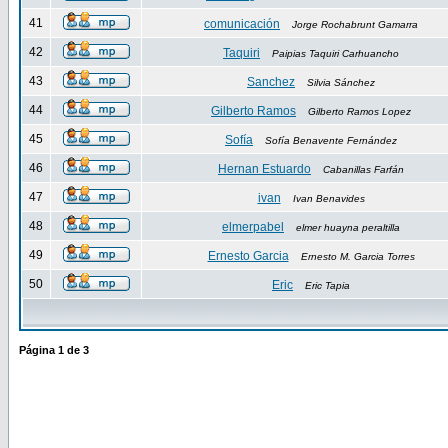
41
comunicación
Jorge Rochabrunt Gamarra
42
Taquiri
Paipias Taquiri Carhuancho
43
Sanchez
Silvia Sánchez
44
Gilberto Ramos
Gilberto Ramos Lopez
45
Sofía
Sofía Benavente Fernández
46
Hernan Estuardo
Cabanillas Farfán
47
ivan
Ivan Benavides
48
elmerpabel
elmer huayna peraltilla
49
Ernesto Garcia
Ernesto M. Garcia Torres
50
Eric
Eric Tapia
Página
1
de
3