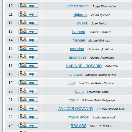
10
jrimararachin
Jorge Rimarachin
11
ziglesias
Zaída Iglesias
12
jmuniz
Juan Muñiz
13
lcarnero
Leoncio Carnero
14
Manuel
Manuel Reinoso
15
cesarina
Cesarina Quintana
16
arodriguez
Alfredo Rodriguez
17
MARIA DEL ROSARIO
ZAMORA
18
francisco
francisco ccama layme
19
Luis
Luis Tómás Rojas Ramírez
20
fyana
Florentino Yana
21
ggallo
Gilberto Gallo Melgarejo
22
AMILCAR GIOVANNY
TERAN DIANDERAS
23
miguel angel
barrionuevo palli
24
RRAMOS
ROGER RAMOS