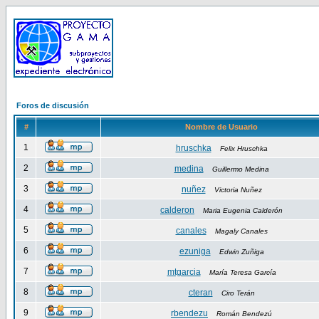
Foros de discusión
#
Nombre de Usuario
1
hruschka
Felix Hruschka
2
medina
Guillermo Medina
3
nuñez
Victoria Nuñez
4
calderon
Maria Eugenia Calderón
5
canales
Magaly Canales
6
ezuniga
Edwin Zuñiga
7
mtgarcia
María Teresa García
8
cteran
Ciro Terán
9
rbendezu
Román Bendezú