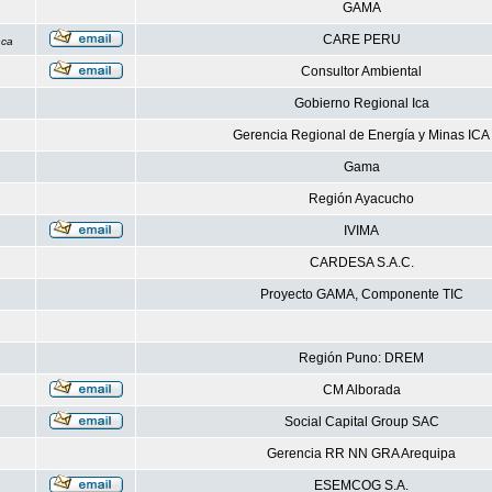
GAMA
CARE PERU
nca
Consultor Ambiental
Gobierno Regional Ica
Gerencia Regional de Energía y Minas ICA
Gama
Región Ayacucho
IVIMA
CARDESA S.A.C.
Proyecto GAMA, Componente TIC
Región Puno: DREM
CM Alborada
Social Capital Group SAC
Gerencia RR NN GRA Arequipa
ESEMCOG S.A.