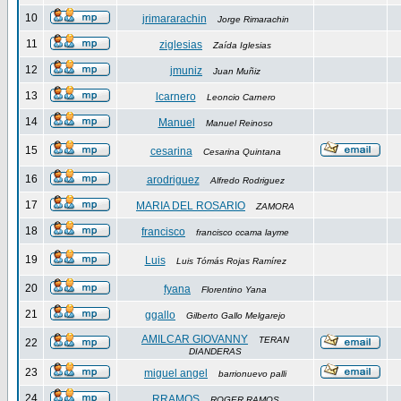
10
jrimararachin
Jorge Rimarachin
11
ziglesias
Zaída Iglesias
12
jmuniz
Juan Muñiz
13
lcarnero
Leoncio Carnero
14
Manuel
Manuel Reinoso
15
cesarina
Cesarina Quintana
16
arodriguez
Alfredo Rodriguez
17
MARIA DEL ROSARIO
ZAMORA
18
francisco
francisco ccama layme
19
Luis
Luis Tómás Rojas Ramírez
20
fyana
Florentino Yana
21
ggallo
Gilberto Gallo Melgarejo
AMILCAR GIOVANNY
TERAN
22
DIANDERAS
23
miguel angel
barrionuevo palli
24
RRAMOS
ROGER RAMOS