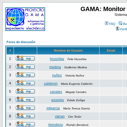
GAMA: Monitor 
Sistema
FAQ
Bu
Perfil
Foros de discusión
#
Nombre de Usuario
Email
1
hruschka
Felix Hruschka
2
medina
Guillermo Medina
3
nuñez
Victoria Nuñez
4
calderon
Maria Eugenia Calderón
5
canales
Magaly Canales
6
ezuniga
Edwin Zuñiga
7
mtgarcia
María Teresa García
8
cteran
Ciro Terán
9
rbendezu
Román Bendezú