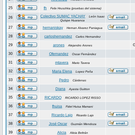
25
fh
Felix Hruschka (pruebas del sistema)
Colectivo SUMAC YACHAY
León Isaac
26
Quispe Huaranca
27
hernaniskay
Hernan Alvarez Paniagua
28
carloshernandez
Carlos Hernandez
29
G
arones
Alejandro Arones
30
Ofernandez
Oscar Fernández
31
mtavera
Mario Tavera
32
Maria Elena
Lopez Peña
33
Pedro
Cárdenas
34
Diana
Ayasta Guitton
35
RICARDO
RICARDO LOPEZ RISSO
36
fhuisa
Fidel Huisa Mamani
37
Ricardo Lajo
Ricardo Lajo
38
José Oscar
Guzmán Mendoza
39
Alicia
Alicia Beltrán