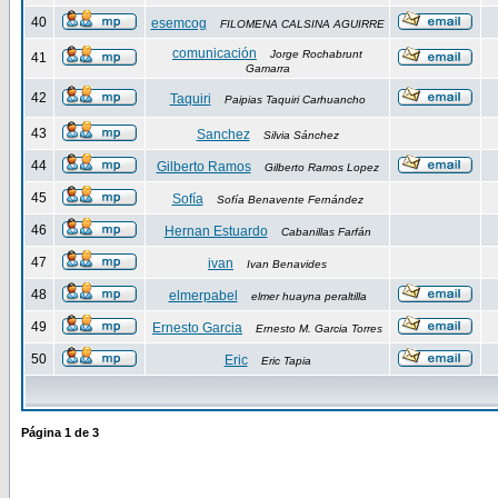
40
esemcog
FILOMENA CALSINA AGUIRRE
comunicación
Jorge Rochabrunt
41
Gamarra
42
Taquiri
Paipias Taquiri Carhuancho
43
Sanchez
Silvia Sánchez
44
Gilberto Ramos
Gilberto Ramos Lopez
45
Sofía
Sofía Benavente Fernández
46
Hernan Estuardo
Cabanillas Farfán
47
ivan
Ivan Benavides
48
elmerpabel
elmer huayna peraltilla
49
Ernesto Garcia
Ernesto M. Garcia Torres
50
Eric
Eric Tapia
Página
1
de
3