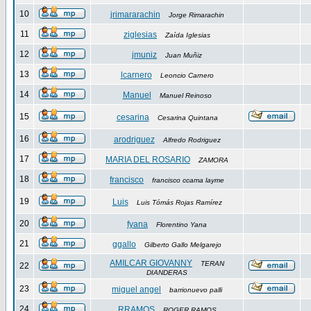
10
jrimararachin
Jorge Rimarachin
11
ziglesias
Zaída Iglesias
12
jmuniz
Juan Muñiz
13
lcarnero
Leoncio Carnero
14
Manuel
Manuel Reinoso
15
cesarina
Cesarina Quintana
16
arodriguez
Alfredo Rodriguez
17
MARIA DEL ROSARIO
ZAMORA
18
francisco
francisco ccama layme
19
Luis
Luis Tómás Rojas Ramírez
20
fyana
Florentino Yana
21
ggallo
Gilberto Gallo Melgarejo
AMILCAR GIOVANNY
TERAN
22
DIANDERAS
23
miguel angel
barrionuevo palli
24
RRAMOS
ROGER RAMOS