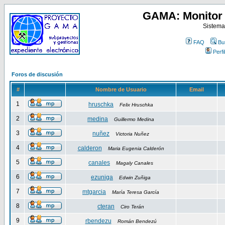
GAMA: Monitor 
Sistema
FAQ
Bu
Perfil
Foros de discusión
#
Nombre de Usuario
Email
1
hruschka
Felix Hruschka
2
medina
Guillermo Medina
3
nuñez
Victoria Nuñez
4
calderon
Maria Eugenia Calderón
5
canales
Magaly Canales
6
ezuniga
Edwin Zuñiga
7
mtgarcia
María Teresa García
8
cteran
Ciro Terán
9
rbendezu
Román Bendezú