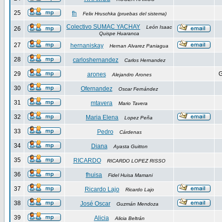
25
fh
Felix Hruschka (pruebas del sistema)
Colectivo SUMAC YACHAY
León Isaac
26
Quispe Huaranca
27
hernaniskay
Hernan Alvarez Paniagua
28
carloshernandez
Carlos Hernandez
29
G
arones
Alejandro Arones
30
Ofernandez
Oscar Fernández
31
mtavera
Mario Tavera
32
Maria Elena
Lopez Peña
33
Pedro
Cárdenas
34
Diana
Ayasta Guitton
35
RICARDO
RICARDO LOPEZ RISSO
36
fhuisa
Fidel Huisa Mamani
37
Ricardo Lajo
Ricardo Lajo
38
José Oscar
Guzmán Mendoza
39
Alicia
Alicia Beltrán