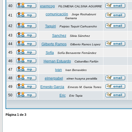
40
esemcog
FILOMENA CALSINA AGUIRRE
comunicación
Jorge Rochabrunt
41
Gamarra
42
Taquiri
Paipias Taquiri Carhuancho
43
Sanchez
Silvia Sánchez
44
Gilberto Ramos
Gilberto Ramos Lopez
45
Sofía
Sofía Benavente Fernández
46
Hernan Estuardo
Cabanillas Farfán
47
ivan
Ivan Benavides
48
elmerpabel
elmer huayna peraltilla
49
Ernesto Garcia
Ernesto M. Garcia Torres
50
Eric
Eric Tapia
Página
1
de
3