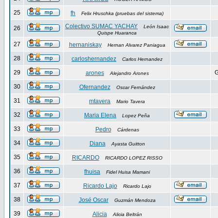
25
fh
Felix Hruschka (pruebas del sistema)
Colectivo SUMAC YACHAY
León Isaac
26
Quispe Huaranca
27
hernaniskay
Hernan Alvarez Paniagua
28
carloshernandez
Carlos Hernandez
29
G
arones
Alejandro Arones
30
Ofernandez
Oscar Fernández
31
mtavera
Mario Tavera
32
Maria Elena
Lopez Peña
33
Pedro
Cárdenas
34
Diana
Ayasta Guitton
35
RICARDO
RICARDO LOPEZ RISSO
36
fhuisa
Fidel Huisa Mamani
37
Ricardo Lajo
Ricardo Lajo
38
José Oscar
Guzmán Mendoza
39
Alicia
Alicia Beltrán