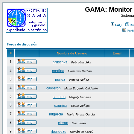
GAMA: Monitor 
Sistema
FAQ
Bu
Perfil
Foros de discusión
#
Nombre de Usuario
Email
1
hruschka
Felix Hruschka
2
medina
Guillermo Medina
3
nuñez
Victoria Nuñez
4
calderon
Maria Eugenia Calderón
5
canales
Magaly Canales
6
ezuniga
Edwin Zuñiga
7
mtgarcia
María Teresa García
8
cteran
Ciro Terán
9
rbendezu
Román Bendezú