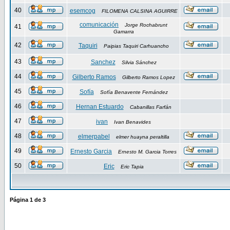
40
esemcog
FILOMENA CALSINA AGUIRRE
comunicación
Jorge Rochabrunt
41
Gamarra
42
Taquiri
Paipias Taquiri Carhuancho
43
Sanchez
Silvia Sánchez
44
Gilberto Ramos
Gilberto Ramos Lopez
45
Sofía
Sofía Benavente Fernández
46
Hernan Estuardo
Cabanillas Farfán
47
ivan
Ivan Benavides
48
elmerpabel
elmer huayna peraltilla
49
Ernesto Garcia
Ernesto M. Garcia Torres
50
Eric
Eric Tapia
Página
1
de
3