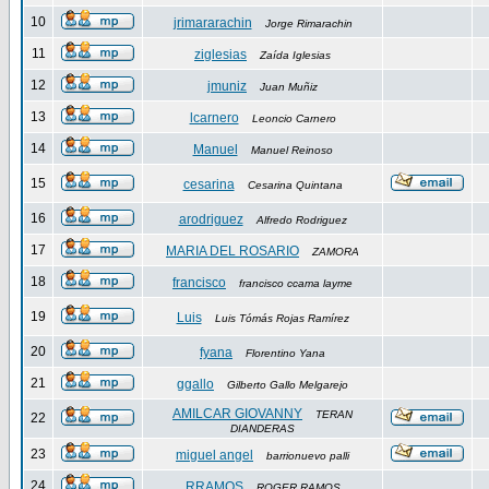
10
jrimararachin
Jorge Rimarachin
11
ziglesias
Zaída Iglesias
12
jmuniz
Juan Muñiz
13
lcarnero
Leoncio Carnero
14
Manuel
Manuel Reinoso
15
cesarina
Cesarina Quintana
16
arodriguez
Alfredo Rodriguez
17
MARIA DEL ROSARIO
ZAMORA
18
francisco
francisco ccama layme
19
Luis
Luis Tómás Rojas Ramírez
20
fyana
Florentino Yana
21
ggallo
Gilberto Gallo Melgarejo
AMILCAR GIOVANNY
TERAN
22
DIANDERAS
23
miguel angel
barrionuevo palli
24
RRAMOS
ROGER RAMOS