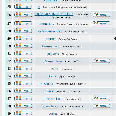
25
fh
Felix Hruschka (pruebas del sistema)
Colectivo SUMAC YACHAY
León Isaac
26
Quispe Huaranca
27
hernaniskay
Hernan Alvarez Paniagua
28
carloshernandez
Carlos Hernandez
29
G
arones
Alejandro Arones
30
Ofernandez
Oscar Fernández
31
mtavera
Mario Tavera
32
Maria Elena
Lopez Peña
33
Pedro
Cárdenas
34
Diana
Ayasta Guitton
35
RICARDO
RICARDO LOPEZ RISSO
36
fhuisa
Fidel Huisa Mamani
37
Ricardo Lajo
Ricardo Lajo
38
José Oscar
Guzmán Mendoza
39
Alicia
Alicia Beltrán