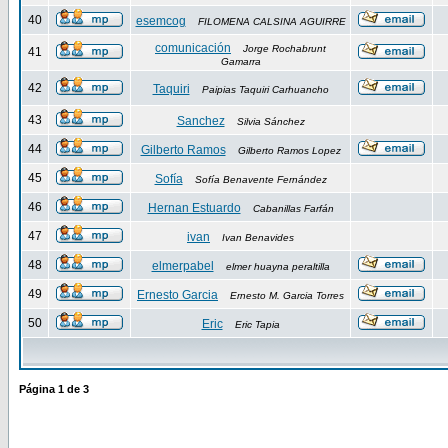
40
esemcog
FILOMENA CALSINA AGUIRRE
comunicación
Jorge Rochabrunt
41
Gamarra
42
Taquiri
Paipias Taquiri Carhuancho
43
Sanchez
Silvia Sánchez
44
Gilberto Ramos
Gilberto Ramos Lopez
45
Sofía
Sofía Benavente Fernández
46
Hernan Estuardo
Cabanillas Farfán
47
ivan
Ivan Benavides
48
elmerpabel
elmer huayna peraltilla
49
Ernesto Garcia
Ernesto M. Garcia Torres
50
Eric
Eric Tapia
Página
1
de
3