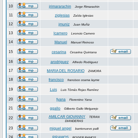
10
jrimararachin
Jorge Rimarachin
11
ziglesias
Zaída Iglesias
12
jmuniz
Juan Muñiz
13
lcarnero
Leoncio Carnero
14
Manuel
Manuel Reinoso
15
cesarina
Cesarina Quintana
16
arodriguez
Alfredo Rodriguez
17
MARIA DEL ROSARIO
ZAMORA
18
francisco
francisco ccama layme
19
Luis
Luis Tómás Rojas Ramírez
20
fyana
Florentino Yana
21
ggallo
Gilberto Gallo Melgarejo
AMILCAR GIOVANNY
TERAN
22
DIANDERAS
23
miguel angel
barrionuevo palli
24
RRAMOS
ROGER RAMOS