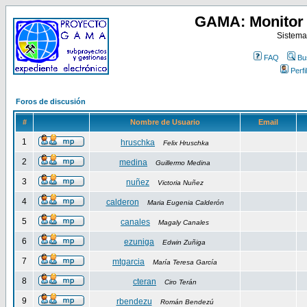
GAMA: Monitor 
Sistema
FAQ
Bu
Perfil
Foros de discusión
#
Nombre de Usuario
Email
1
hruschka
Felix Hruschka
2
medina
Guillermo Medina
3
nuñez
Victoria Nuñez
4
calderon
Maria Eugenia Calderón
5
canales
Magaly Canales
6
ezuniga
Edwin Zuñiga
7
mtgarcia
María Teresa García
8
cteran
Ciro Terán
9
rbendezu
Román Bendezú