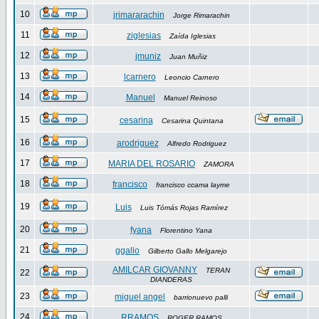
10
jrimararachin
Jorge Rimarachin
11
ziglesias
Zaída Iglesias
12
jmuniz
Juan Muñiz
13
lcarnero
Leoncio Carnero
14
Manuel
Manuel Reinoso
15
cesarina
Cesarina Quintana
16
arodriguez
Alfredo Rodriguez
17
MARIA DEL ROSARIO
ZAMORA
18
francisco
francisco ccama layme
19
Luis
Luis Tómás Rojas Ramírez
20
fyana
Florentino Yana
21
ggallo
Gilberto Gallo Melgarejo
AMILCAR GIOVANNY
TERAN
22
DIANDERAS
23
miguel angel
barrionuevo palli
24
RRAMOS
ROGER RAMOS