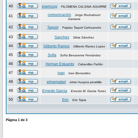
40
esemcog
FILOMENA CALSINA AGUIRRE
comunicación
Jorge Rochabrunt
41
Gamarra
42
Taquiri
Paipias Taquiri Carhuancho
43
Sanchez
Silvia Sánchez
44
Gilberto Ramos
Gilberto Ramos Lopez
45
Sofía
Sofía Benavente Fernández
46
Hernan Estuardo
Cabanillas Farfán
47
ivan
Ivan Benavides
48
elmerpabel
elmer huayna peraltilla
49
Ernesto Garcia
Ernesto M. Garcia Torres
50
Eric
Eric Tapia
Página
1
de
3