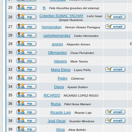
25
fh
Felix Hruschka (pruebas del sistema)
Colectivo SUMAC YACHAY
León Isaac
26
Quispe Huaranca
27
hernaniskay
Hernan Alvarez Paniagua
28
carloshernandez
Carlos Hernandez
29
G
arones
Alejandro Arones
30
Ofernandez
Oscar Fernández
31
mtavera
Mario Tavera
32
Maria Elena
Lopez Peña
33
Pedro
Cárdenas
34
Diana
Ayasta Guitton
35
RICARDO
RICARDO LOPEZ RISSO
36
fhuisa
Fidel Huisa Mamani
37
Ricardo Lajo
Ricardo Lajo
38
José Oscar
Guzmán Mendoza
39
Alicia
Alicia Beltrán