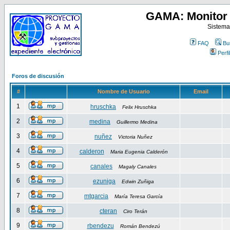
GAMA: Monitor 
Sistema
FAQ
Bu
Perfil
Foros de discusión
#
Nombre de Usuario
Email
1
hruschka
Felix Hruschka
2
medina
Guillermo Medina
3
nuñez
Victoria Nuñez
4
calderon
Maria Eugenia Calderón
5
canales
Magaly Canales
6
ezuniga
Edwin Zuñiga
7
mtgarcia
María Teresa García
8
cteran
Ciro Terán
9
rbendezu
Román Bendezú