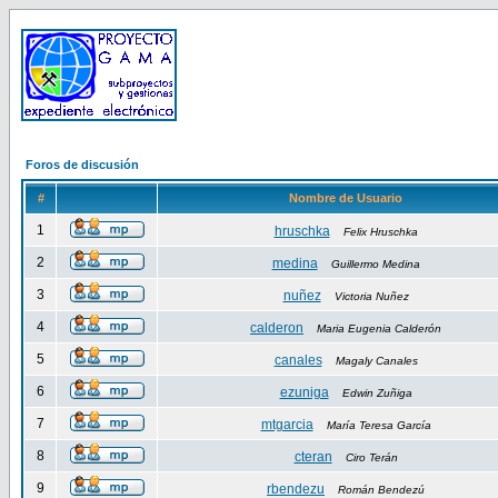
Foros de discusión
#
Nombre de Usuario
1
hruschka
Felix Hruschka
2
medina
Guillermo Medina
3
nuñez
Victoria Nuñez
4
calderon
Maria Eugenia Calderón
5
canales
Magaly Canales
6
ezuniga
Edwin Zuñiga
7
mtgarcia
María Teresa García
8
cteran
Ciro Terán
9
rbendezu
Román Bendezú