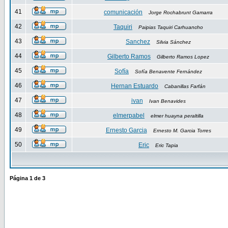
41
comunicación
Jorge Rochabrunt Gamarra
42
Taquiri
Paipias Taquiri Carhuancho
43
Sanchez
Silvia Sánchez
44
Gilberto Ramos
Gilberto Ramos Lopez
45
Sofía
Sofía Benavente Fernández
46
Hernan Estuardo
Cabanillas Farfán
47
ivan
Ivan Benavides
48
elmerpabel
elmer huayna peraltilla
49
Ernesto Garcia
Ernesto M. Garcia Torres
50
Eric
Eric Tapia
Página
1
de
3