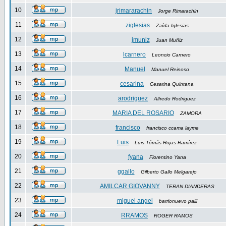
10
jrimararachin
Jorge Rimarachin
11
ziglesias
Zaída Iglesias
12
jmuniz
Juan Muñiz
13
lcarnero
Leoncio Carnero
14
Manuel
Manuel Reinoso
15
cesarina
Cesarina Quintana
16
arodriguez
Alfredo Rodriguez
17
MARIA DEL ROSARIO
ZAMORA
18
francisco
francisco ccama layme
19
Luis
Luis Tómás Rojas Ramírez
20
fyana
Florentino Yana
21
ggallo
Gilberto Gallo Melgarejo
22
AMILCAR GIOVANNY
TERAN DIANDERAS
23
miguel angel
barrionuevo palli
24
RRAMOS
ROGER RAMOS