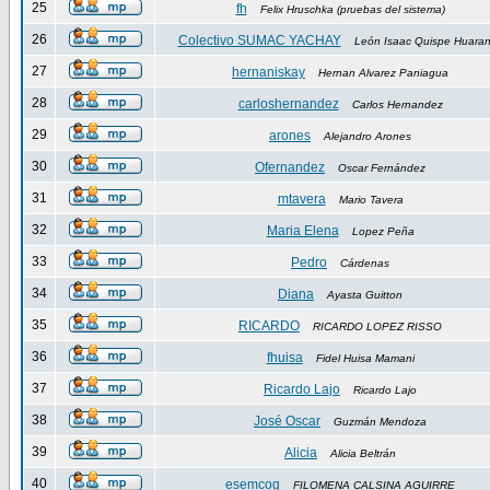
25
fh
Felix Hruschka (pruebas del sistema)
26
Colectivo SUMAC YACHAY
León Isaac Quispe Huara
27
hernaniskay
Hernan Alvarez Paniagua
28
carloshernandez
Carlos Hernandez
29
arones
Alejandro Arones
30
Ofernandez
Oscar Fernández
31
mtavera
Mario Tavera
32
Maria Elena
Lopez Peña
33
Pedro
Cárdenas
34
Diana
Ayasta Guitton
35
RICARDO
RICARDO LOPEZ RISSO
36
fhuisa
Fidel Huisa Mamani
37
Ricardo Lajo
Ricardo Lajo
38
José Oscar
Guzmán Mendoza
39
Alicia
Alicia Beltrán
40
esemcog
FILOMENA CALSINA AGUIRRE