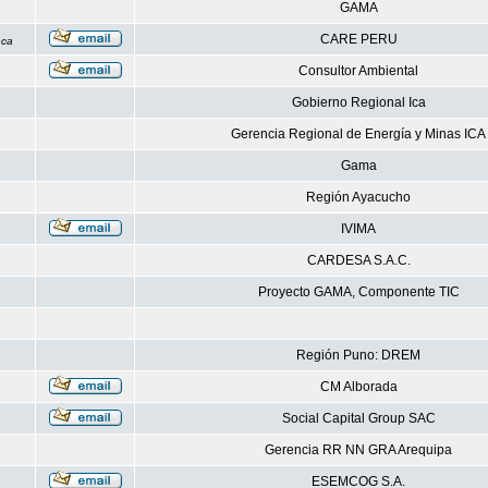
GAMA
CARE PERU
nca
Consultor Ambiental
Gobierno Regional Ica
Gerencia Regional de Energía y Minas ICA
Gama
Región Ayacucho
IVIMA
CARDESA S.A.C.
Proyecto GAMA, Componente TIC
Región Puno: DREM
CM Alborada
Social Capital Group SAC
Gerencia RR NN GRA Arequipa
ESEMCOG S.A.