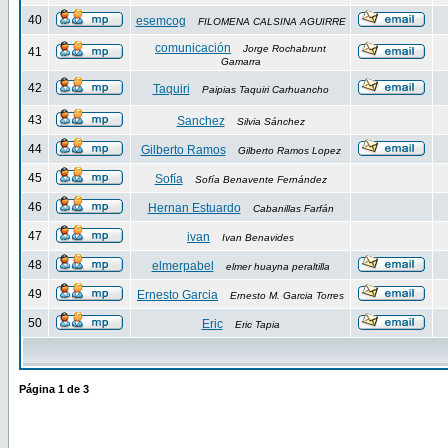
40
esemcog
FILOMENA CALSINA AGUIRRE
comunicación
Jorge Rochabrunt
41
Gamarra
42
Taquiri
Paipias Taquiri Carhuancho
43
Sanchez
Silvia Sánchez
44
Gilberto Ramos
Gilberto Ramos Lopez
45
Sofía
Sofía Benavente Fernández
46
Hernan Estuardo
Cabanillas Farfán
47
ivan
Ivan Benavides
48
elmerpabel
elmer huayna peraltilla
49
Ernesto Garcia
Ernesto M. Garcia Torres
50
Eric
Eric Tapia
Página
1
de
3