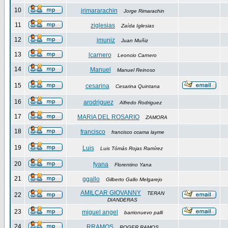
10
jrimararachin
Jorge Rimarachin
11
ziglesias
Zaída Iglesias
12
jmuniz
Juan Muñiz
13
lcarnero
Leoncio Carnero
14
Manuel
Manuel Reinoso
15
cesarina
Cesarina Quintana
16
arodriguez
Alfredo Rodriguez
17
MARIA DEL ROSARIO
ZAMORA
18
francisco
francisco ccama layme
19
Luis
Luis Tómás Rojas Ramírez
20
fyana
Florentino Yana
21
ggallo
Gilberto Gallo Melgarejo
AMILCAR GIOVANNY
TERAN
22
DIANDERAS
23
miguel angel
barrionuevo palli
24
RRAMOS
ROGER RAMOS