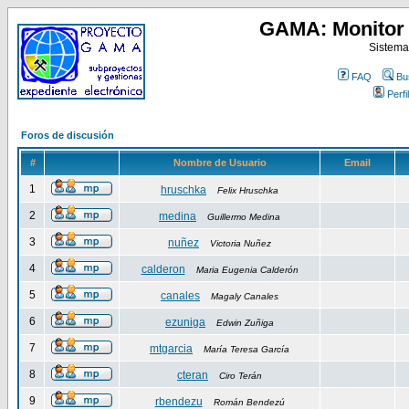
GAMA: Monitor 
Sistema
FAQ
Bu
Perfil
Foros de discusión
#
Nombre de Usuario
Email
1
hruschka
Felix Hruschka
2
medina
Guillermo Medina
3
nuñez
Victoria Nuñez
4
calderon
Maria Eugenia Calderón
5
canales
Magaly Canales
6
ezuniga
Edwin Zuñiga
7
mtgarcia
María Teresa García
8
cteran
Ciro Terán
9
rbendezu
Román Bendezú