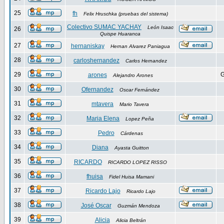
25
fh
Felix Hruschka (pruebas del sistema)
Colectivo SUMAC YACHAY
León Isaac
26
Quispe Huaranca
27
hernaniskay
Hernan Alvarez Paniagua
28
carloshernandez
Carlos Hernandez
29
G
arones
Alejandro Arones
30
Ofernandez
Oscar Fernández
31
mtavera
Mario Tavera
32
Maria Elena
Lopez Peña
33
Pedro
Cárdenas
34
Diana
Ayasta Guitton
35
RICARDO
RICARDO LOPEZ RISSO
36
fhuisa
Fidel Huisa Mamani
37
Ricardo Lajo
Ricardo Lajo
38
José Oscar
Guzmán Mendoza
39
Alicia
Alicia Beltrán