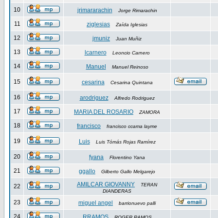
10
jrimararachin
Jorge Rimarachin
11
ziglesias
Zaída Iglesias
12
jmuniz
Juan Muñiz
13
lcarnero
Leoncio Carnero
14
Manuel
Manuel Reinoso
15
cesarina
Cesarina Quintana
16
arodriguez
Alfredo Rodriguez
17
MARIA DEL ROSARIO
ZAMORA
18
francisco
francisco ccama layme
19
Luis
Luis Tómás Rojas Ramírez
20
fyana
Florentino Yana
21
ggallo
Gilberto Gallo Melgarejo
AMILCAR GIOVANNY
TERAN
22
DIANDERAS
23
miguel angel
barrionuevo palli
24
RRAMOS
ROGER RAMOS