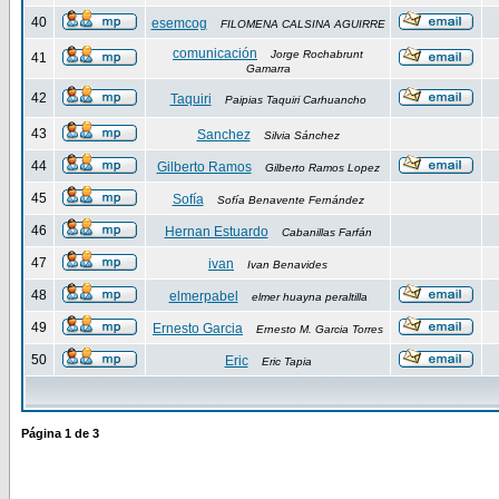
40
esemcog
FILOMENA CALSINA AGUIRRE
comunicación
Jorge Rochabrunt
41
Gamarra
42
Taquiri
Paipias Taquiri Carhuancho
43
Sanchez
Silvia Sánchez
44
Gilberto Ramos
Gilberto Ramos Lopez
45
Sofía
Sofía Benavente Fernández
46
Hernan Estuardo
Cabanillas Farfán
47
ivan
Ivan Benavides
48
elmerpabel
elmer huayna peraltilla
49
Ernesto Garcia
Ernesto M. Garcia Torres
50
Eric
Eric Tapia
Página
1
de
3