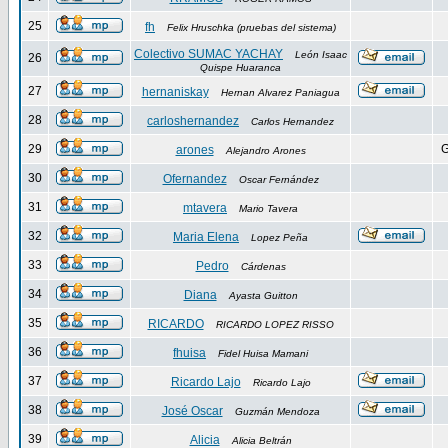
25
fh
Felix Hruschka (pruebas del sistema)
Colectivo SUMAC YACHAY
León Isaac
26
Quispe Huaranca
27
hernaniskay
Hernan Alvarez Paniagua
28
carloshernandez
Carlos Hernandez
29
G
arones
Alejandro Arones
30
Ofernandez
Oscar Fernández
31
mtavera
Mario Tavera
32
Maria Elena
Lopez Peña
33
Pedro
Cárdenas
34
Diana
Ayasta Guitton
35
RICARDO
RICARDO LOPEZ RISSO
36
fhuisa
Fidel Huisa Mamani
37
Ricardo Lajo
Ricardo Lajo
38
José Oscar
Guzmán Mendoza
39
Alicia
Alicia Beltrán