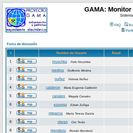
GAMA: Monitor 
Sistema
FAQ
Bu
Perfil
Foros de discusión
#
Nombre de Usuario
Email
1
hruschka
Felix Hruschka
2
medina
Guillermo Medina
3
nuñez
Victoria Nuñez
4
calderon
Maria Eugenia Calderón
5
canales
Magaly Canales
6
ezuniga
Edwin Zuñiga
7
mtgarcia
María Teresa García
8
cteran
Ciro Terán
9
rbendezu
Román Bendezú