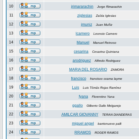
10
jrimararachin
Jorge Rimarachin
11
ziglesias
Zaída Iglesias
12
jmuniz
Juan Muñiz
13
lcarnero
Leoncio Carnero
14
Manuel
Manuel Reinoso
15
cesarina
Cesarina Quintana
16
arodriguez
Alfredo Rodriguez
17
MARIA DEL ROSARIO
ZAMORA
18
francisco
francisco ccama layme
19
Luis
Luis Tómás Rojas Ramírez
20
fyana
Florentino Yana
21
ggallo
Gilberto Gallo Melgarejo
22
AMILCAR GIOVANNY
TERAN DIANDERAS
23
miguel angel
barrionuevo palli
24
RRAMOS
ROGER RAMOS