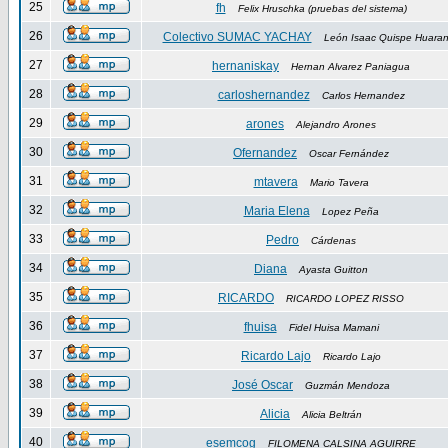
25
fh
Felix Hruschka (pruebas del sistema)
26
Colectivo SUMAC YACHAY
León Isaac Quispe Huara
27
hernaniskay
Hernan Alvarez Paniagua
28
carloshernandez
Carlos Hernandez
29
arones
Alejandro Arones
30
Ofernandez
Oscar Fernández
31
mtavera
Mario Tavera
32
Maria Elena
Lopez Peña
33
Pedro
Cárdenas
34
Diana
Ayasta Guitton
35
RICARDO
RICARDO LOPEZ RISSO
36
fhuisa
Fidel Huisa Mamani
37
Ricardo Lajo
Ricardo Lajo
38
José Oscar
Guzmán Mendoza
39
Alicia
Alicia Beltrán
40
esemcog
FILOMENA CALSINA AGUIRRE