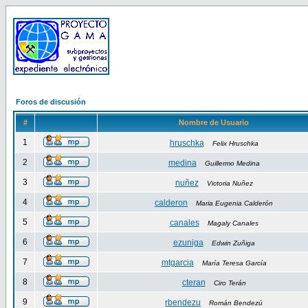
Foros de discusión
#
Nombre de Usuario
1
hruschka
Felix Hruschka
2
medina
Guillermo Medina
3
nuñez
Victoria Nuñez
4
calderon
Maria Eugenia Calderón
5
canales
Magaly Canales
6
ezuniga
Edwin Zuñiga
7
mtgarcia
María Teresa García
8
cteran
Ciro Terán
9
rbendezu
Román Bendezú