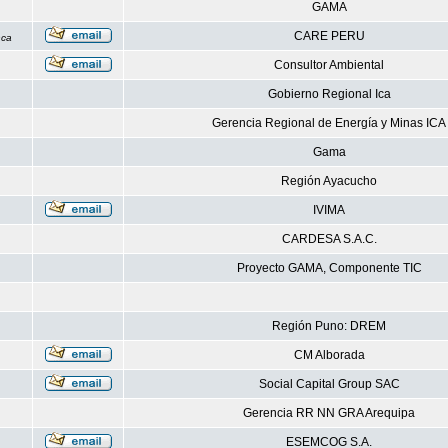
GAMA
CARE PERU
nca
Consultor Ambiental
Gobierno Regional Ica
Gerencia Regional de Energía y Minas ICA
Gama
Región Ayacucho
IVIMA
CARDESA S.A.C.
Proyecto GAMA, Componente TIC
Región Puno: DREM
CM Alborada
Social Capital Group SAC
Gerencia RR NN GRA Arequipa
ESEMCOG S.A.