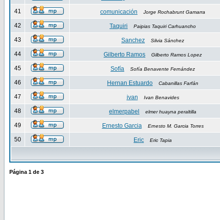
41
comunicación
Jorge Rochabrunt Gamarra
42
Taquiri
Paipias Taquiri Carhuancho
43
Sanchez
Silvia Sánchez
44
Gilberto Ramos
Gilberto Ramos Lopez
45
Sofía
Sofía Benavente Fernández
46
Hernan Estuardo
Cabanillas Farfán
47
ivan
Ivan Benavides
48
elmerpabel
elmer huayna peraltilla
49
Ernesto Garcia
Ernesto M. Garcia Torres
50
Eric
Eric Tapia
Página
1
de
3