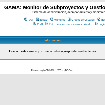
GAMA: Monitor de Subproyectos y Gestio
Sistema de administración, acompañamiento y monitore
FAQ
Buscar
Miembros
Grupos de Usuarios
Reg
Perfil
Entre para ver sus mensajes privados
Login
Información
Este foro está cerrado y no puede publicar, responder o editar temas
Powered by
phpBB
© 2001, 2005 phpBB Group