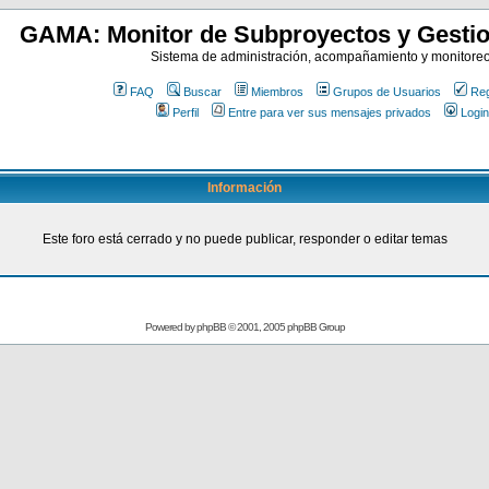
GAMA: Monitor de Subproyectos y Gestio
Sistema de administración, acompañamiento y monitore
FAQ
Buscar
Miembros
Grupos de Usuarios
Reg
Perfil
Entre para ver sus mensajes privados
Login
Información
Este foro está cerrado y no puede publicar, responder o editar temas
Powered by
phpBB
© 2001, 2005 phpBB Group