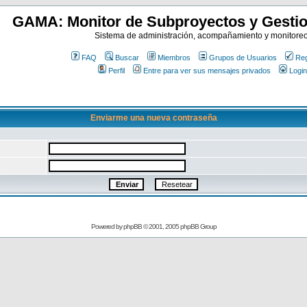
GAMA: Monitor de Subproyectos y Gestio
Sistema de administración, acompañamiento y monitore
FAQ
Buscar
Miembros
Grupos de Usuarios
Reg
Perfil
Entre para ver sus mensajes privados
Login
Enviarme una nueva contraseña
Powered by
phpBB
© 2001, 2005 phpBB Group