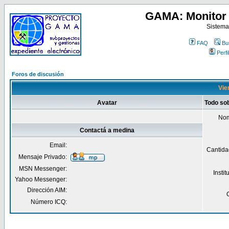
GAMA: Monitor 
Sistema
FAQ
Bu
Perfil
Foros de discusión
Vie
Avatar
Todo so
Nom
Contactá a medina
Email:
Cantida
Mensaje Privado:
MSN Messenger:
Insti
Yahoo Messenger:
Dirección AIM:
Número ICQ: