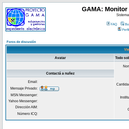
GAMA: Monitor 
Sistema
FAQ
Bu
Perfil
Foros de discusión
Vie
Avatar
Todo so
Nom
Contactá a nuñez
Email:
Cantida
Mensaje Privado:
MSN Messenger:
Insti
Yahoo Messenger:
Dirección AIM:
Número ICQ: