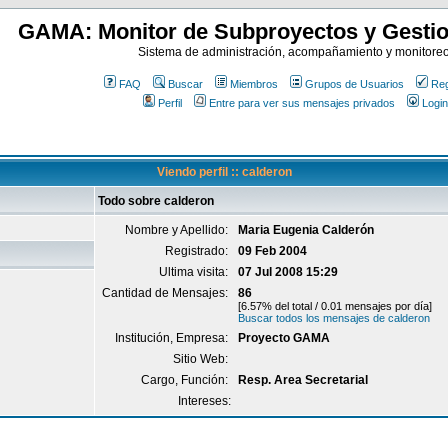
GAMA: Monitor de Subproyectos y Gestio
Sistema de administración, acompañamiento y monitore
FAQ
Buscar
Miembros
Grupos de Usuarios
Reg
Perfil
Entre para ver sus mensajes privados
Login
Viendo perfil :: calderon
Todo sobre calderon
Nombre y Apellido:
Maria Eugenia Calderón
Registrado:
09 Feb 2004
Ultima visita:
07 Jul 2008 15:29
Cantidad de Mensajes:
86
[6.57% del total / 0.01 mensajes por día]
Buscar todos los mensajes de calderon
Institución, Empresa:
Proyecto GAMA
Sitio Web:
Cargo, Función:
Resp. Area Secretarial
Intereses: