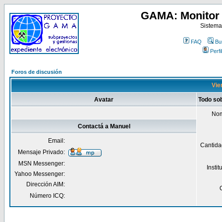
GAMA: Monitor 
Sistema
FAQ
Bu
Perfil
Foros de discusión
Vie
Avatar
Todo so
Nom
Contactá a Manuel
Email:
Cantida
Mensaje Privado:
MSN Messenger:
Insti
Yahoo Messenger:
Dirección AIM:
Número ICQ: