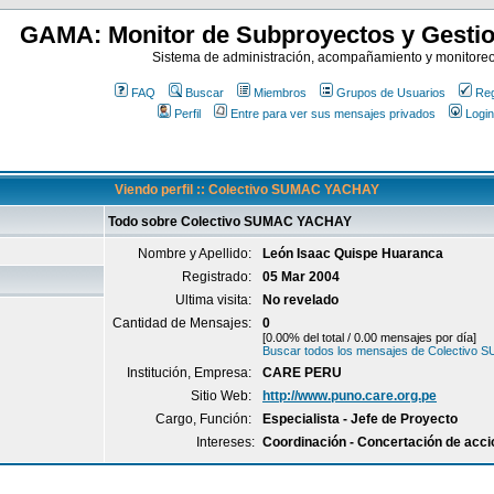
GAMA: Monitor de Subproyectos y Gestio
Sistema de administración, acompañamiento y monitore
FAQ
Buscar
Miembros
Grupos de Usuarios
Reg
Perfil
Entre para ver sus mensajes privados
Login
Viendo perfil :: Colectivo SUMAC YACHAY
Todo sobre Colectivo SUMAC YACHAY
Nombre y Apellido:
León Isaac Quispe Huaranca
Registrado:
05 Mar 2004
Ultima visita:
No revelado
Cantidad de Mensajes:
0
[0.00% del total / 0.00 mensajes por día]
Buscar todos los mensajes de Colectiv
Institución, Empresa:
CARE PERU
Sitio Web:
http://www.puno.care.org.pe
Cargo, Función:
Especialista - Jefe de Proyecto
Intereses:
Coordinación - Concertación de acc