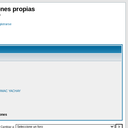
nes propias
o
istrarse
o SUMAC YACHAY
iones
Cambiar a: