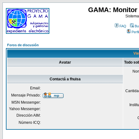
GAMA: Monitor 
Sistema
FAQ
Bu
Perfil
Foros de discusión
Vie
Avatar
Todo sob
Nom
Contactá a fhuisa
Email:
Cantida
Mensaje Privado:
MSN Messenger:
Insti
Yahoo Messenger:
Dirección AIM:
Número ICQ: