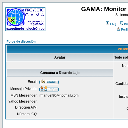
GAMA: Monitor 
Sistema
FAQ
Bu
Perfil
Foros de discusión
Viendo
Avatar
Todo sob
Nom
Contactá a Ricardo Lajo
Email:
Cantida
Mensaje Privado:
MSN Messenger:
rmanuel90@hotmail.com
Insti
Yahoo Messenger:
Dirección AIM:
Número ICQ: