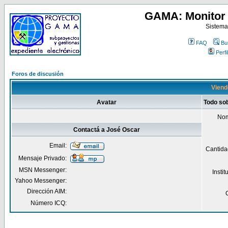
GAMA: Monitor 
Sistema
FAQ
Bu
Perfil
Foros de discusión
Viend
Avatar
Todo so
Nom
Contactá a José Oscar
Email:
Cantida
Mensaje Privado:
MSN Messenger:
Insti
Yahoo Messenger:
Dirección AIM:
Número ICQ: