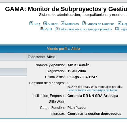
GAMA: Monitor de Subproyectos y Gestio
Sistema de administración, acompañamiento y monitore
FAQ
Buscar
Miembros
Grupos de Usuarios
Reg
Perfil
Entre para ver sus mensajes privados
Login
Viendo perfil :: Alicia
Todo sobre Alicia
Nombre y Apellido:
Alicia Beltrán
Registrado:
19 Jul 2004
Ultima visita:
05 Ago 2004 11:47
Cantidad de Mensajes:
0
[0.00% del total / 0.00 mensajes por día]
Buscar todos los mensajes de Alicia
Institución, Empresa:
Gerencia RR NN GRA Arequipa
Sitio Web:
Cargo, Función:
Planificador
Intereses:
Coordinar la gestión deproyectos