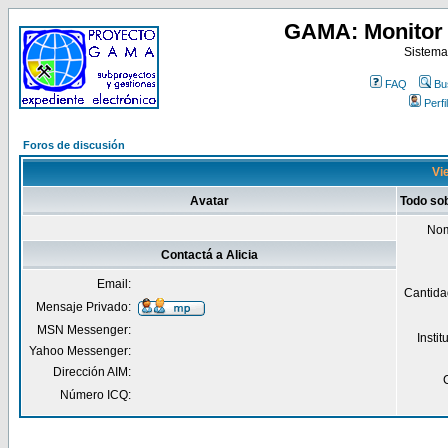
GAMA: Monitor 
Sistema
FAQ
Bu
Perfil
Foros de discusión
Vie
Avatar
Todo sob
Nom
Contactá a Alicia
Email:
Cantida
Mensaje Privado:
MSN Messenger:
Insti
Yahoo Messenger:
Dirección AIM:
Número ICQ: