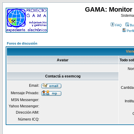
GAMA: Monitor 
Sistema
FAQ
Bu
Perfil
Foros de discusión
Vien
Avatar
Todo so
Nom
Contactá a esemcog
Email:
Cantida
Mensaje Privado:
MSN Messenger:
Insti
Yahoo Messenger:
Dirección AIM:
Número ICQ: