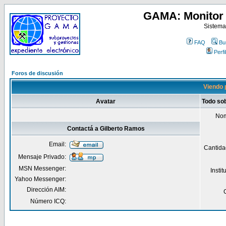
GAMA: Monitor 
Sistema
FAQ
Bu
Perfil
Foros de discusión
Viendo p
Avatar
Todo so
Nom
Contactá a Gilberto Ramos
Email:
Cantida
Mensaje Privado:
MSN Messenger:
Insti
Yahoo Messenger:
Dirección AIM:
Número ICQ: