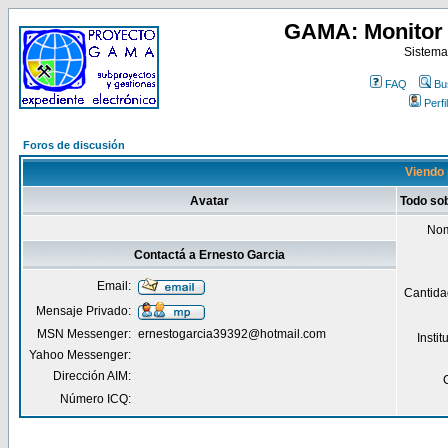
GAMA: Monitor 
Sistema
FAQ
Bu
Perfil
Foros de discusión
Viendo 
Avatar
Todo so
Nom
Contactá a Ernesto Garcia
Email:
Cantida
Mensaje Privado:
MSN Messenger:
ernestogarcia39392@hotmail.com
Insti
Yahoo Messenger:
Dirección AIM:
Número ICQ: