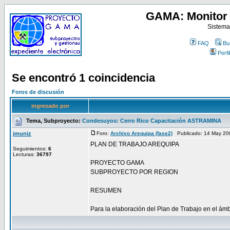
GAMA: Monitor 
Sistema
FAQ
Bu
Perfil
Se encontró 1 coincidencia
Foros de discusión
ingresado por
Tema, Subproyecto:
Condesuyos: Cerro Rico Capacitación ASTRAMINA
jmuniz
Foro:
Archivo Arequipa (fase2)
Publicado: 14 May 20
PLAN DE TRABAJO AREQUIPA
Seguimientos:
6
Lecturas:
36797
PROYECTO GAMA
SUBPROYECTO POR REGION
RESUMEN
Para la elaboración del Plan de Trabajo en el ámbi