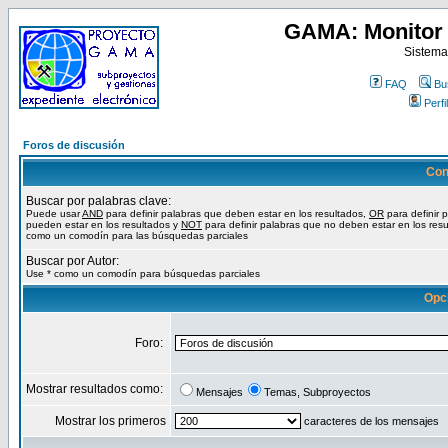
GAMA: Monitor 
Sistema
FAQ
Bu
Perfil
Foros de discusión
Con
Buscar por palabras clave:
Puede usar
AND
para definir palabras que deben estar en los resultados,
OR
para definir 
pueden estar en los resultados y
NOT
para definir palabras que no deben estar en los resu
como un comodín para las búsquedas parciales
Buscar por Autor:
Use * como un comodín para búsquedas parciales
Opc
Foro:
Mostrar resultados como:
Mensajes
Temas, Subproyectos
Mostrar los primeros
caracteres de los mensajes