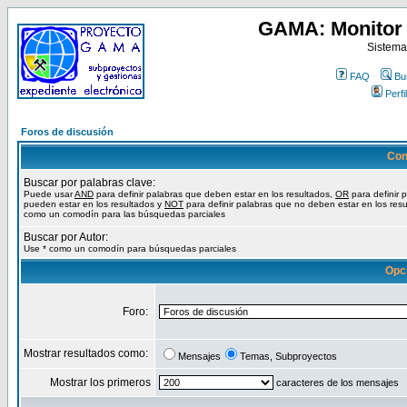
GAMA: Monitor 
Sistema
FAQ
Bu
Perfil
Foros de discusión
Con
Buscar por palabras clave:
Puede usar
AND
para definir palabras que deben estar en los resultados,
OR
para definir 
pueden estar en los resultados y
NOT
para definir palabras que no deben estar en los resu
como un comodín para las búsquedas parciales
Buscar por Autor:
Use * como un comodín para búsquedas parciales
Opc
Foro:
Mostrar resultados como:
Mensajes
Temas, Subproyectos
Mostrar los primeros
caracteres de los mensajes