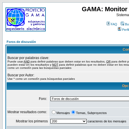
GAMA: Monitor 
Sistema
FAQ
Bu
Perfil
Foros de discusión
Con
Buscar por palabras clave:
Puede usar
AND
para definir palabras que deben estar en los resultados,
OR
para definir 
pueden estar en los resultados y
NOT
para definir palabras que no deben estar en los resu
como un comodín para las búsquedas parciales
Buscar por Autor:
Use * como un comodín para búsquedas parciales
Opc
Foro:
Mostrar resultados como:
Mensajes
Temas, Subproyectos
Mostrar los primeros
caracteres de los mensajes