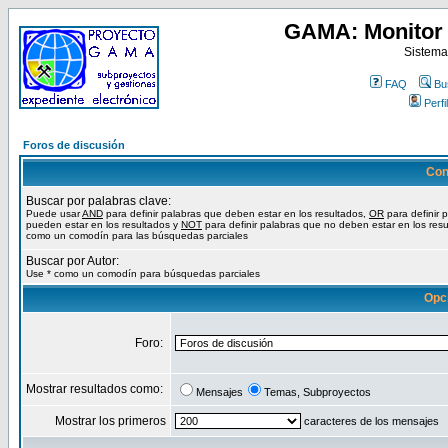
GAMA: Monitor 
Sistema
FAQ
Bu
Perfil
Foros de discusión
Con
Buscar por palabras clave:
Puede usar
AND
para definir palabras que deben estar en los resultados,
OR
para definir 
pueden estar en los resultados y
NOT
para definir palabras que no deben estar en los resu
como un comodín para las búsquedas parciales
Buscar por Autor:
Use * como un comodín para búsquedas parciales
Opc
Foro:
Mostrar resultados como:
Mensajes
Temas, Subproyectos
Mostrar los primeros
caracteres de los mensajes