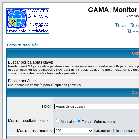
GAMA: Monitor 
Sistema
FAQ
Bu
Perfil
Foros de discusión
Con
Buscar por palabras clave:
Puede usar
AND
para definir palabras que deben estar en los resultados,
OR
para definir 
pueden estar en los resultados y
NOT
para definir palabras que no deben estar en los resu
como un comodín para las búsquedas parciales
Buscar por Autor:
Use * como un comodín para búsquedas parciales
Opc
Foro:
Mostrar resultados como:
Mensajes
Temas, Subproyectos
Mostrar los primeros
caracteres de los mensajes