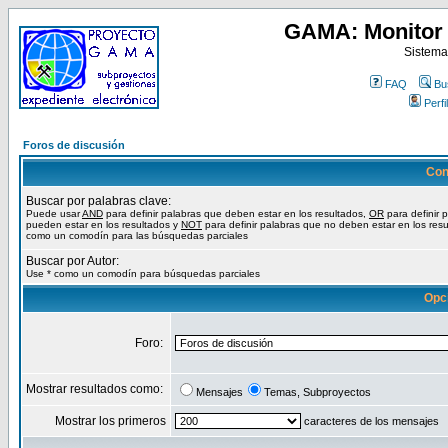
GAMA: Monitor 
Sistema
FAQ
Bu
Perfil
Foros de discusión
Con
Buscar por palabras clave:
Puede usar
AND
para definir palabras que deben estar en los resultados,
OR
para definir 
pueden estar en los resultados y
NOT
para definir palabras que no deben estar en los resu
como un comodín para las búsquedas parciales
Buscar por Autor:
Use * como un comodín para búsquedas parciales
Opc
Foro:
Mostrar resultados como:
Mensajes
Temas, Subproyectos
Mostrar los primeros
caracteres de los mensajes