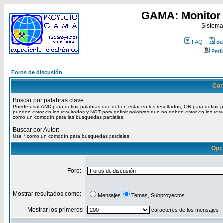
GAMA: Monitor 
Sistema
FAQ
Bu
Perfil
Foros de discusión
Con
Buscar por palabras clave:
Puede usar
AND
para definir palabras que deben estar en los resultados,
OR
para definir 
pueden estar en los resultados y
NOT
para definir palabras que no deben estar en los resu
como un comodín para las búsquedas parciales
Buscar por Autor:
Use * como un comodín para búsquedas parciales
Opc
Foro:
Mostrar resultados como:
Mensajes
Temas, Subproyectos
Mostrar los primeros
caracteres de los mensajes