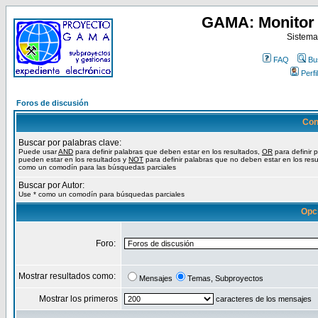
GAMA: Monitor 
Sistema
FAQ
Bu
Perfil
Foros de discusión
Con
Buscar por palabras clave:
Puede usar
AND
para definir palabras que deben estar en los resultados,
OR
para definir 
pueden estar en los resultados y
NOT
para definir palabras que no deben estar en los resu
como un comodín para las búsquedas parciales
Buscar por Autor:
Use * como un comodín para búsquedas parciales
Opc
Foro:
Mostrar resultados como:
Mensajes
Temas, Subproyectos
Mostrar los primeros
caracteres de los mensajes