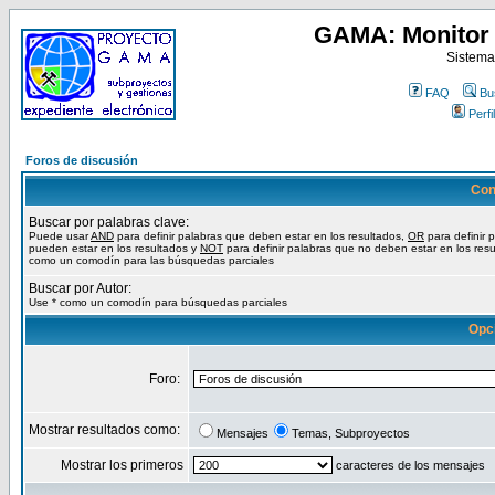
GAMA: Monitor 
Sistema
FAQ
Bu
Perfil
Foros de discusión
Con
Buscar por palabras clave:
Puede usar
AND
para definir palabras que deben estar en los resultados,
OR
para definir 
pueden estar en los resultados y
NOT
para definir palabras que no deben estar en los resu
como un comodín para las búsquedas parciales
Buscar por Autor:
Use * como un comodín para búsquedas parciales
Opc
Foro:
Mostrar resultados como:
Mensajes
Temas, Subproyectos
Mostrar los primeros
caracteres de los mensajes