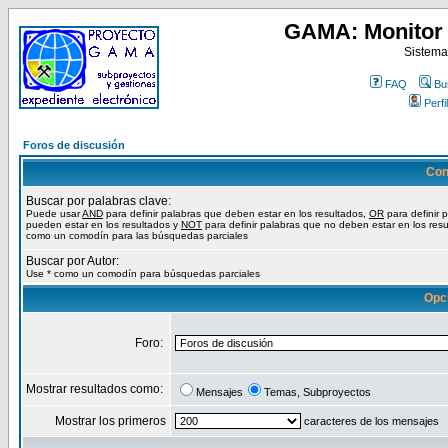
GAMA: Monitor 
Sistema
FAQ
Bu
Perfil
Foros de discusión
Con
Buscar por palabras clave:
Puede usar
AND
para definir palabras que deben estar en los resultados,
OR
para definir 
pueden estar en los resultados y
NOT
para definir palabras que no deben estar en los resu
como un comodín para las búsquedas parciales
Buscar por Autor:
Use * como un comodín para búsquedas parciales
Opc
Foro:
Mostrar resultados como:
Mensajes
Temas, Subproyectos
Mostrar los primeros
caracteres de los mensajes