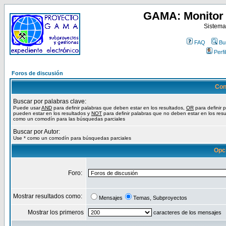
GAMA: Monitor 
Sistema
FAQ
Bu
Perfil
Foros de discusión
Con
Buscar por palabras clave:
Puede usar
AND
para definir palabras que deben estar en los resultados,
OR
para definir 
pueden estar en los resultados y
NOT
para definir palabras que no deben estar en los resu
como un comodín para las búsquedas parciales
Buscar por Autor:
Use * como un comodín para búsquedas parciales
Opc
Foro:
Mostrar resultados como:
Mensajes
Temas, Subproyectos
Mostrar los primeros
caracteres de los mensajes