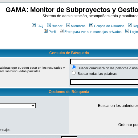
GAMA: Monitor de Subproyectos y Gestio
Sistema de administración, acompañamiento y monitore
FAQ
Buscar
Miembros
Grupos de Usuarios
Reg
Perfil
Entre para ver sus mensajes privados
Login
Consulta de Búsqueda
palabras que pueden estar en los resultados y
Buscar cualquiera de las palabras o usar
ara las búsquedas parciales
Buscar todas las palabras
Opciones de Búsqueda
Buscar en los anteriore
Ordenar po
ensajes