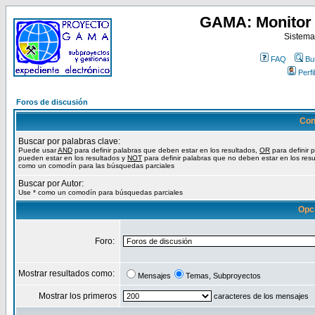
GAMA: Monitor 
Sistema
FAQ
Bu
Perfil
Foros de discusión
Con
Buscar por palabras clave:
Puede usar
AND
para definir palabras que deben estar en los resultados,
OR
para definir 
pueden estar en los resultados y
NOT
para definir palabras que no deben estar en los resu
como un comodín para las búsquedas parciales
Buscar por Autor:
Use * como un comodín para búsquedas parciales
Opc
Foro:
Mostrar resultados como:
Mensajes
Temas, Subproyectos
Mostrar los primeros
caracteres de los mensajes