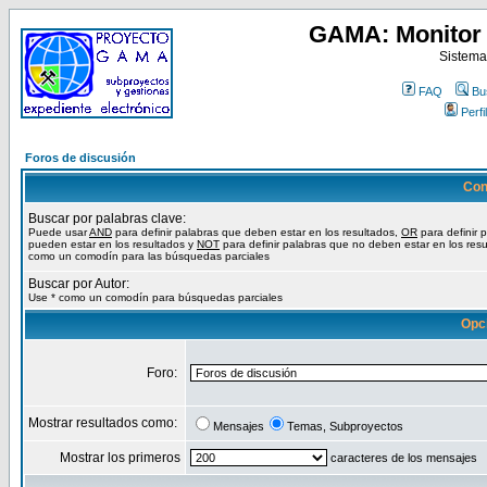
GAMA: Monitor 
Sistema
FAQ
Bu
Perfil
Foros de discusión
Con
Buscar por palabras clave:
Puede usar
AND
para definir palabras que deben estar en los resultados,
OR
para definir 
pueden estar en los resultados y
NOT
para definir palabras que no deben estar en los resu
como un comodín para las búsquedas parciales
Buscar por Autor:
Use * como un comodín para búsquedas parciales
Opc
Foro:
Mostrar resultados como:
Mensajes
Temas, Subproyectos
Mostrar los primeros
caracteres de los mensajes