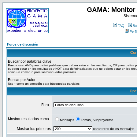
GAMA: Monitor 
Sistema
FAQ
Bu
Perfil
Foros de discusión
Con
Buscar por palabras clave:
Puede usar
AND
para definir palabras que deben estar en los resultados,
OR
para definir 
pueden estar en los resultados y
NOT
para definir palabras que no deben estar en los resu
como un comodín para las búsquedas parciales
Buscar por Autor:
Use * como un comodín para búsquedas parciales
Opc
Foro:
Mostrar resultados como:
Mensajes
Temas, Subproyectos
Mostrar los primeros
caracteres de los mensajes