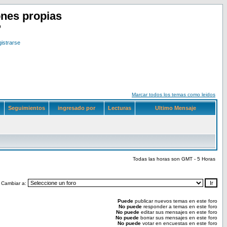
nes propias
o
istrarse
Marcar todos los temas como leidos
Seguimientos
ingresado por
Lecturas
Ultimo Mensaje
Todas las horas son GMT - 5 Horas
Cambiar a:
Puede
publicar nuevos temas en este foro
No puede
responder a temas en este foro
No puede
editar sus mensajes en este foro
No puede
borrar sus mensajes en este foro
No puede
votar en encuestas en este foro