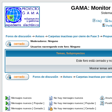
GAMA: Monitor 
Sistema
FAQ
Bu
Perfil
Foros de discusión
->
Avisos
->
Carpetas inactivas por cierre de Fase 3
->
Propue
Moderadores: Ninguno
Usuarios navengando este foro: Ninguno
Temas, Subproyectos
Este foro está cerrado y n
Mostrar temas ant
Foros de discusión
->
Avisos
->
Carpetas inactivas por cier
Mensajes nuevos
No hay mensajes nuevos
Anun
Mensajes nuevos [ Popular ]
No hay mensajes nuevos [ Popular ]
PostIt
Mensajes nuevos [ Cerrado ]
No hay mensajes nuevos [ Cerrado ]