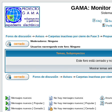
GAMA: Monitor 
Sistema
FAQ
Bu
Perfil
Foros de discusión
->
Avisos
->
Carpetas inactivas por cierre de Fase 3
->
Propue
Moderadores: Ninguno
Usuarios navengando este foro: Ninguno
Temas, Subproyectos
Este foro está cerrado y n
Mostrar temas ant
Foros de discusión
->
Avisos
->
Carpetas inactivas por cier
Mensajes nuevos
No hay mensajes nuevos
Anun
Mensajes nuevos [ Popular ]
No hay mensajes nuevos [ Popular ]
PostIt
Mensajes nuevos [ Cerrado ]
No hay mensajes nuevos [ Cerrado ]