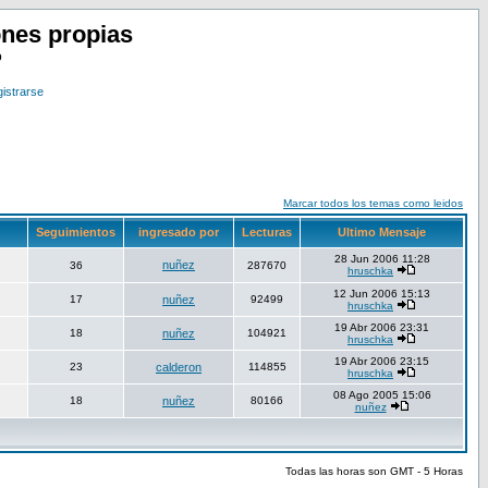
nes propias
o
istrarse
Marcar todos los temas como leidos
Seguimientos
ingresado por
Lecturas
Ultimo Mensaje
28 Jun 2006 11:28
nuñez
36
287670
hruschka
12 Jun 2006 15:13
17
nuñez
92499
hruschka
19 Abr 2006 23:31
18
nuñez
104921
hruschka
19 Abr 2006 23:15
23
calderon
114855
hruschka
08 Ago 2005 15:06
18
nuñez
80166
nuñez
Todas las horas son GMT - 5 Horas