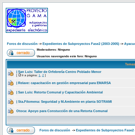
Foros de discusión
->
Expedientes de Subproyectos Fase2 (2003-2005)
->
Ayacuc
Moderadores: Ninguno
Usuarios navengando este foro: Ninguno
Temas
| San Luis: Taller de Orfebrería-Centro Poblado Menor
[
Ir a página:
1
,
2
]
| Relave: capacitación en gestión empresarial para EMARSA
| San Luis: Retorta Comunal y Capacitación Ambiental
| Sta.Filomena: Seguridad y M.Ambiente en planta SOTRAMI
Otoca: Apoyo para Constucción de una Retorta Comunal
Foros de discusión
->
Expedientes de Subproyectos Fase2 