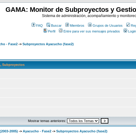
GAMA: Monitor de Subproyectos y Gestio
Sistema de administración, acompañamiento y monitore
FAQ
Buscar
Miembros
Grupos de Usuarios
Reg
Perfil
Entre para ver sus mensajes privados
Login
ho - Fase2
->
Subproyectos Ayacucho (fase2)
, Subproyectos
Mostrar temas anteriores:
(2003-2005)
->
Ayacucho - Fase2
->
Subproyectos Ayacucho (fase2)