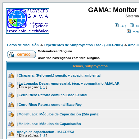
GAMA: Monitor 
Sistema
FAQ
Bu
Perfil
Foros de discusión
->
Expedientes de Subproyectos Fase2 (2003-2005)
->
Arequi
Moderadores: Ninguno
Usuarios navengando este foro: Ninguno
Temas, Subproyectos
| Chaparra: (Reformul.) sensib. y capacit. ambiental
| La Lomada: Desarr. empresarial, técn. y comunitario AMALAR
[
Ir a página:
1
,
2
]
| Cerro Rico: Retorta comunal Base Central
| Cerro Rico: Retorta comunal Base Rey
| Mollehuaca: Módulos de Capacitación (2da parte)
| Mollehuaca: Módulos de Capacitación
Apoyo en capacitacion - MACDESA
[
Ir a página:
1
,
2
]