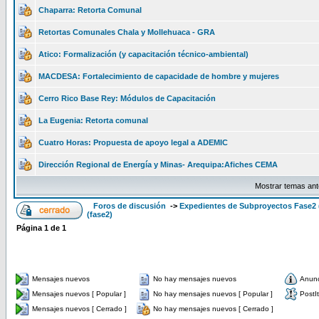
Chaparra: Retorta Comunal
Retortas Comunales Chala y Mollehuaca - GRA
Atico: Formalización (y capacitación técnico-ambiental)
MACDESA: Fortalecimiento de capacidade de hombre y mujeres
Cerro Rico Base Rey: Módulos de Capacitación
La Eugenia: Retorta comunal
Cuatro Horas: Propuesta de apoyo legal a ADEMIC
Dirección Regional de Energía y Minas- Arequipa:Afiches CEMA
Mostrar temas ant
Foros de discusión
->
Expedientes de Subproyectos Fase2 
(fase2)
Página
1
de
1
Mensajes nuevos
No hay mensajes nuevos
Anun
Mensajes nuevos [ Popular ]
No hay mensajes nuevos [ Popular ]
PostIt
Mensajes nuevos [ Cerrado ]
No hay mensajes nuevos [ Cerrado ]