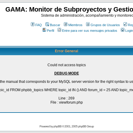
GAMA: Monitor de Subproyectos y Gestio
Sistema de administración, acompañamiento y monitore
FAQ
Buscar
Miembros
Grupos de Usuarios
Reg
Perfil
Entre para ver sus mensajes privados
Login
Error General
Could not access topics
DEBUG MODE
the manual that corresponds to your MySQL server version for the right syntax to u
ic_id FROM phpbb_topics WHERE topic_id IN () AND forum_id = 25 AND topic_m
Line : 269
File : viewforum.php
Powered by
phpBB
© 2001, 2005 phpBB Group