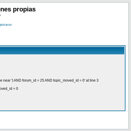
nes propias
o
istrarse
se near ') AND forum_id = 25 AND topic_moved_id = 0' at line 3
oved_id = 0