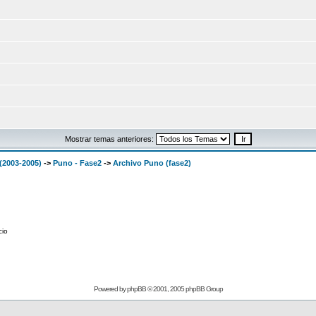
Mostrar temas anteriores:
(2003-2005)
->
Puno - Fase2
->
Archivo Puno (fase2)
cio
Powered by
phpBB
© 2001, 2005 phpBB Group