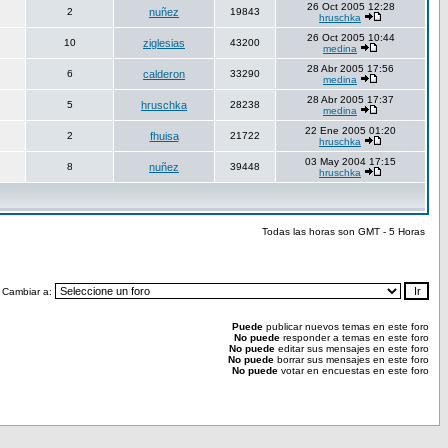
26 Oct 2005 12:28
2
nuñez
19843
hruschka
26 Oct 2005 10:44
10
ziglesias
43200
medina
28 Abr 2005 17:56
6
calderon
33290
medina
28 Abr 2005 17:37
5
hruschka
28238
medina
22 Ene 2005 01:20
2
fhuisa
21722
hruschka
03 May 2004 17:15
8
nuñez
39448
hruschka
Todas las horas son GMT - 5 Horas
Cambiar a:
Puede
publicar nuevos temas en este foro
No puede
responder a temas en este foro
No puede
editar sus mensajes en este foro
No puede
borrar sus mensajes en este foro
No puede
votar en encuestas en este foro