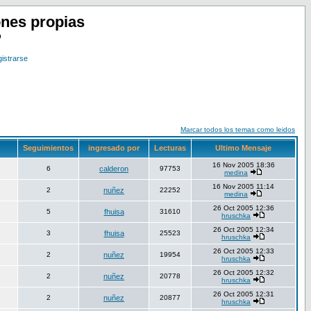
nes propias
o
istrarse
Marcar todos los temas como leidos
Seguimientos
ingresado por
Lecturas
Ultimo Mensaje
16 Nov 2005 18:36
6
calderon
97753
medina
16 Nov 2005 11:14
2
nuñez
22252
medina
26 Oct 2005 12:36
5
fhuisa
31610
hruschka
26 Oct 2005 12:34
3
fhuisa
25523
hruschka
26 Oct 2005 12:33
2
nuñez
19954
hruschka
26 Oct 2005 12:32
2
nuñez
20778
hruschka
26 Oct 2005 12:31
2
nuñez
20877
hruschka