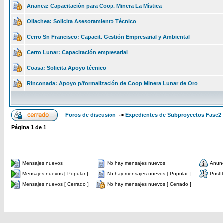
Ananea: Capacitación para Coop. Minera La Mística
Ollachea: Solicita Asesoramiento Técnico
Cerro Sn Francisco: Capacit. Gestión Empresarial y Ambiental
Cerro Lunar: Capacitación empresarial
Coasa: Solicita Apoyo técnico
Rinconada: Apoyo p/formalización de Coop Minera Lunar de Oro
Foros de discusión
->
Expedientes de Subproyectos Fase2 
Página
1
de
1
Mensajes nuevos
No hay mensajes nuevos
Anun
Mensajes nuevos [ Popular ]
No hay mensajes nuevos [ Popular ]
PostIt
Mensajes nuevos [ Cerrado ]
No hay mensajes nuevos [ Cerrado ]